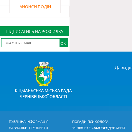
АНОНСИ ПОДІЙ
ПІДПИСАТИСЬ НА РОЗСИЛКУ
OK
Давидів
ПУБЛІЧНА ІНФОРМАЦІЯ
ПОРАДИ ПСИХОЛОГА
НАВЧАЛЬНІ ПРЕДМЕТИ
УЧНІВСЬКЕ САМОВРЯДУВАННЯ